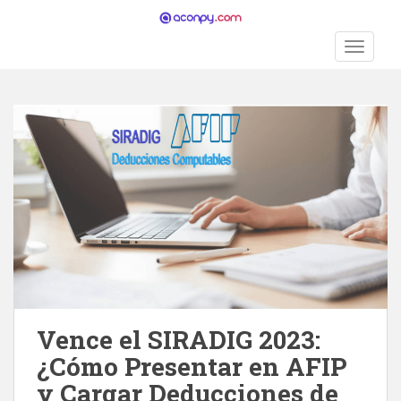
S
k
TOGGLE
i
p
t
o
m
a
i
n
c
o
n
t
e
n
Vence el SIRADIG 2023:
t
¿Cómo Presentar en AFIP
y Cargar Deducciones de