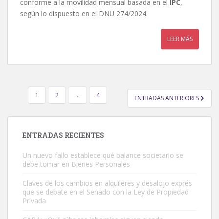
conforme a la movilidad mensual basada en el
IPC
,
según lo dispuesto en el DNU 274/2024.
LEER MÁS
PAGINACIÓN
1
2
…
4
ENTRADAS ANTERIORES
DE
ENTRADAS
ENTRADAS RECIENTES
Un nuevo fallo establece qué balance societario se
debe tomar en Bienes Personales
Claves de los cambios en alquileres y desalojo exprés
que se debate en el Senado con la Ley de Propiedad
Privada