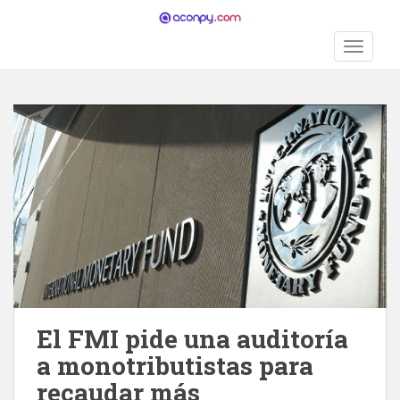
S
k
TOGGLE
i
p
t
o
m
a
i
n
c
o
n
t
e
n
El FMI pide una auditoría
t
a monotributistas para
recaudar más