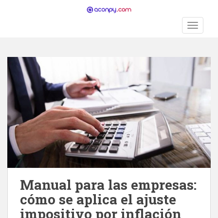
S
k
TOGGLE
i
p
t
o
m
a
i
n
c
o
n
t
e
n
Manual para las empresas:
t
cómo se aplica el ajuste
impositivo por inflación