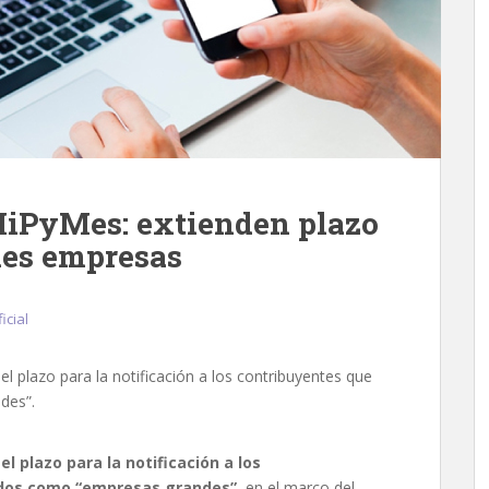
MiPyMes: extienden plazo
des empresas
icial
el plazo para la notificación a los contribuyentes que
des”.
,
el plazo para la notificación a los
ados como “empresas grandes”
, en el marco del