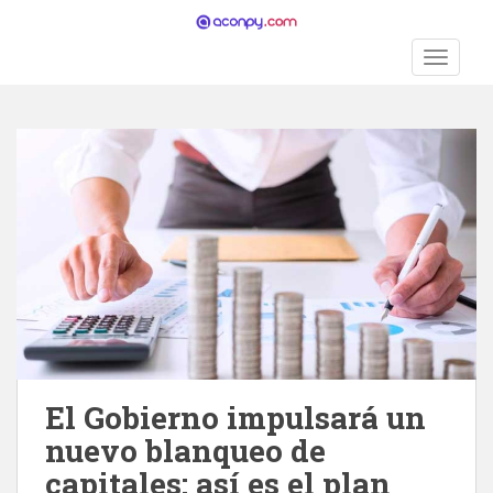
S
k
TOGGLE
i
p
t
o
m
a
i
n
c
o
n
t
e
n
El Gobierno impulsará un
t
nuevo blanqueo de
capitales: así es el plan