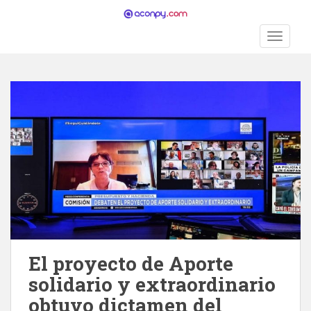
S
k
TOGGLE
i
p
t
o
m
a
i
n
c
o
n
t
e
n
El proyecto de Aporte
t
solidario y extraordinario
obtuvo dictamen del