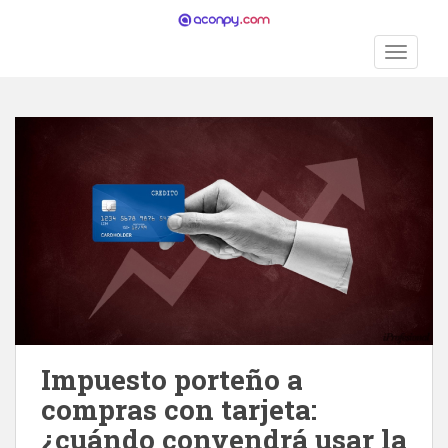
S
k
TOGGLE
i
p
t
o
m
a
i
n
c
o
n
t
e
n
Impuesto porteño a
t
compras con tarjeta:
¿cuándo convendrá usar la