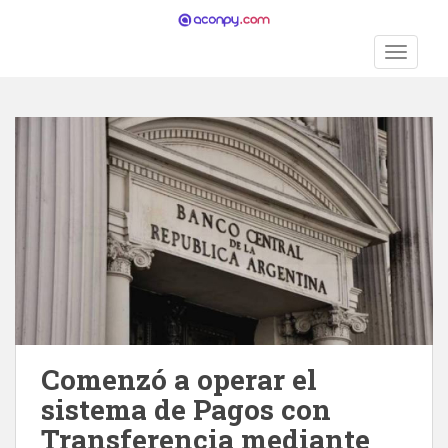
S
k
TOGGLE
i
p
t
o
m
a
i
n
c
o
n
t
e
n
Comenzó a operar el
t
sistema de Pagos con
Transferencia mediante