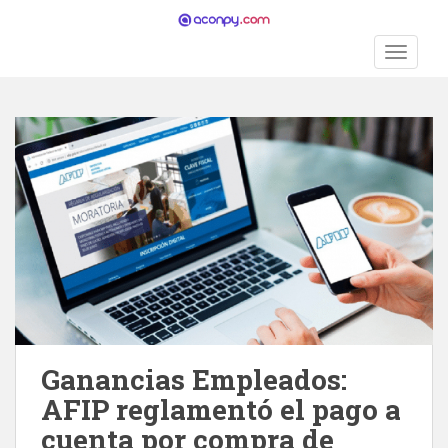
S
k
TOGGLE
i
p
t
o
m
a
i
n
c
o
n
t
e
n
Ganancias Empleados:
t
AFIP reglamentó el pago a
cuenta por compra de