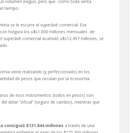
de un volumen exiguo, pero que -como toda venta
el tiempo.
tina se le escurre el superávit comercial. Ese
con holgura los u$s1.000 millones mensuales -de
l superávit comercial acumuló u$s12.497 millones, se
sado.
omía viene realizando (y perfeccionado) en los
cantidad de pesos que circulan por la economía.
lgunos de esos instrumentos (todos en pesos) son
 del dólar “öficial” (seguro de cambio), mientras que
da consiguió $131.844 millones
a través de una
ermitirá enfrentar el pago de los $125.300 millones