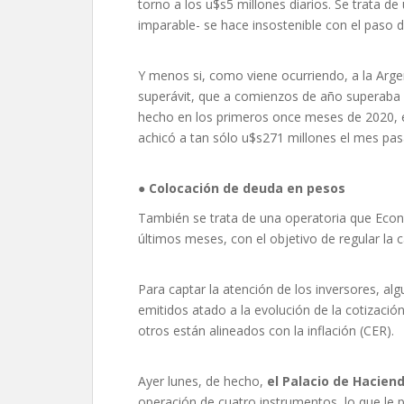
torno a los u$s5 millones diarios. Se trata 
imparable- se hace insostenible con el paso d
Y menos si, como viene ocurriendo, a la Argen
superávit, que a comienzos de año superaba 
hecho en los primeros once meses de 2020, e
achicó a tan sólo u$s271 millones el mes pa
●
Colocación de deuda en pesos
También se trata de una operatoria que Econ
últimos meses, con el objetivo de regular la 
Para captar la atención de los inversores, a
emitidos atado a la evolución de la cotización
otros están alineados con la inflación (CER).
Ayer lunes, de hecho,
el Palacio de Hacien
operación de cuatro instrumentos, lo que le p