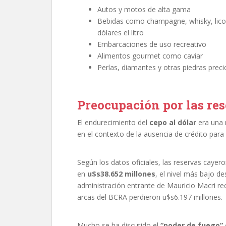
Autos y motos de alta gama
Bebidas como champagne, whisky, licor
dólares el litro
Embarcaciones de uso recreativo
Alimentos gourmet como caviar
Perlas, diamantes y otras piedras preci
Preocupación por las re
El endurecimiento del
cepo al dólar
era una 
en el contexto de la ausencia de crédito para
Según los datos oficiales, las reservas caye
en
u$s38.652 millones
, el nivel más bajo d
administración entrante de Mauricio Macri reci
arcas del BCRA perdieron u$s6.197 millones.
Mucho se ha discutido el
“poder de fuego” 