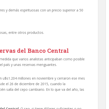
es y demás espirituosas con un precio superior a 50
osas, entre otros productos.
servas del Banco Central
medida que varios analistas anticipaban como posible
 el país y unas reservas menguantes.
ron u$s1.204 millones en noviembre y cerraron ese mes
esde el 26 de diciembre de 2015, cuando la
én salía del cepo cambiario. En lo que va del año, las
del Central
. O sea, si tiene dólares suficientes o no.