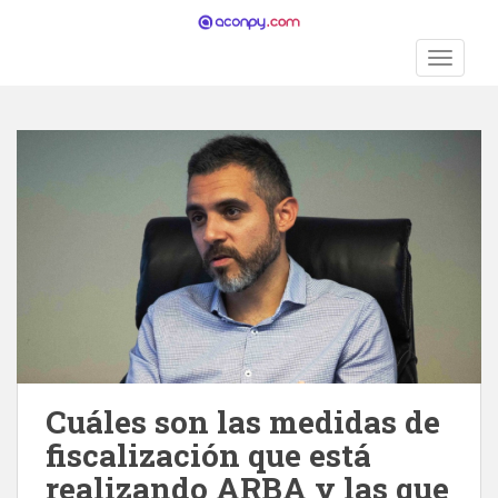
S
k
TOGGLE
i
p
t
o
m
a
i
n
c
o
n
t
e
n
Cuáles son las medidas de
t
fiscalización que está
realizando ARBA y las que