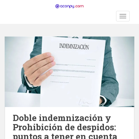
S
k
TOGGLE
i
p
t
o
m
a
i
n
c
o
n
t
e
n
Doble indemnización y
t
Prohibición de despidos:
puntos a tener en cuenta