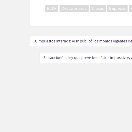
BCRA
Deuda privada
Divisas
Empresas
Navegación
Impuestos internos: AFIP publicó los montos vigentes d
de
entradas
Se sancionó la ley que prevé beneficios impositivos