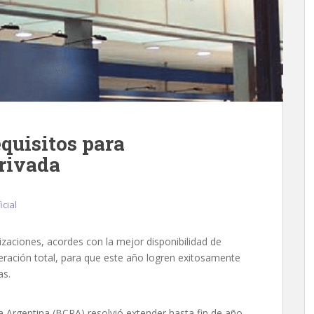
equisitos para
privada
icial
ilizaciones, acordes con la mejor disponibilidad de
beración total, para que este año logren exitosamente
as.
ca Argentina (BCRA) resolvió extender hasta fin de año