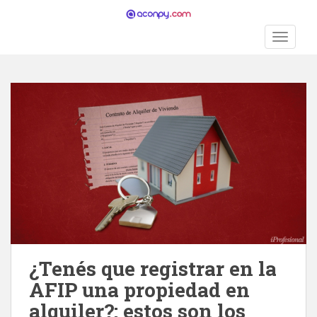
S
k
TOGGLE
i
p
t
o
m
a
i
n
c
o
n
t
e
n
¿Tenés que registrar en la
t
AFIP una propiedad en
alquiler?: estos son los