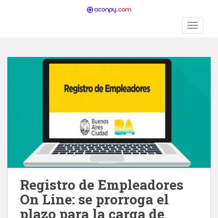
S
k
TOGGLE
i
p
t
o
m
a
i
n
c
o
n
t
e
n
Registro de Empleadores
t
On Line: se prorroga el
plazo para la carga de