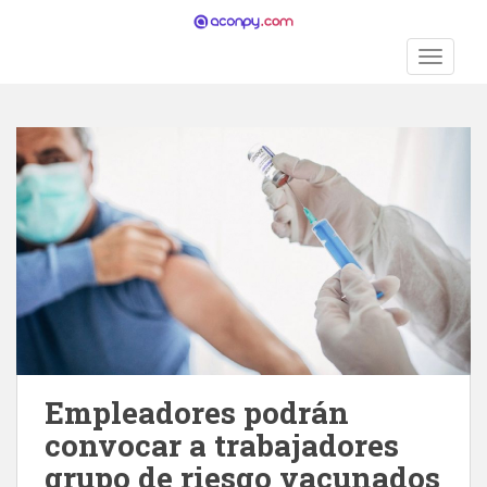
S
k
TOGGLE
i
p
t
o
m
a
i
n
c
o
n
t
e
n
Empleadores podrán
t
convocar a trabajadores
grupo de riesgo vacunados