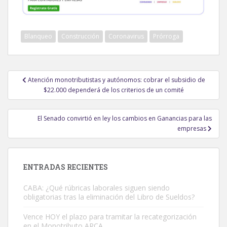
Blanqueo
Construcción
Coronavirus
Prórroga
Navegación
Atención monotributistas y autónomos: cobrar el subsidio de
de
$22.000 dependerá de los criterios de un comité
entradas
El Senado convirtió en ley los cambios en Ganancias para las
empresas
ENTRADAS RECIENTES
CABA: ¿Qué rúbricas laborales siguen siendo
obligatorias tras la eliminación del Libro de Sueldos?
Vence HOY el plazo para tramitar la recategorización
en el Monotributo ARCA