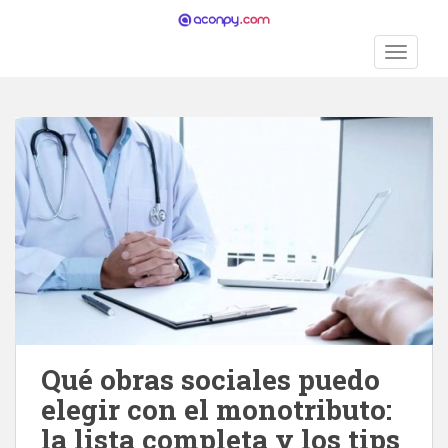
S
k
TOGGLE
i
p
t
o
m
a
i
n
c
o
n
t
e
n
Qué obras sociales puedo
t
elegir con el monotributo:
la lista completa y los tips