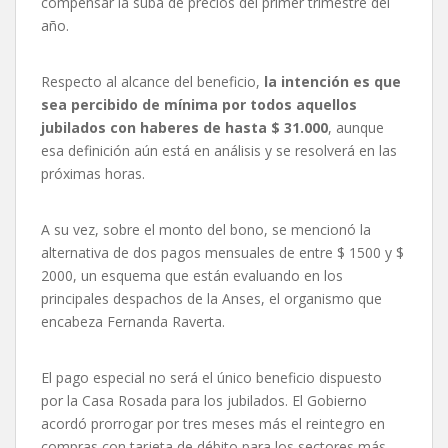
compensar la suba de precios del primer trimestre del
año.
Respecto al alcance del beneficio,
la intención es que
sea percibido de mínima por todos aquellos
jubilados con haberes de hasta $ 31.000
, aunque
esa definición aún está en análisis y se resolverá en las
próximas horas.
A su vez, sobre el monto del bono, se mencionó la
alternativa de dos pagos mensuales de entre $ 1500 y $
2000, un esquema que están evaluando en los
principales despachos de la Anses, el organismo que
encabeza Fernanda Raverta.
El pago especial no será el único beneficio dispuesto
por la Casa Rosada para los jubilados. El Gobierno
acordó prorrogar por tres meses más el reintegro en
compras con tarjeta de débito para los sectores más