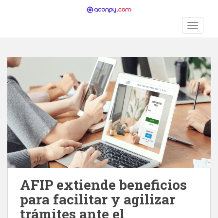
S
k
TOGGLE
i
p
t
o
m
a
i
n
c
o
n
t
e
n
AFIP extiende beneficios
t
para facilitar y agilizar
trámites ante el