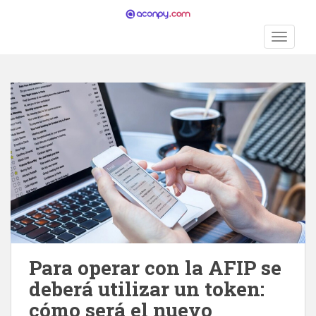
S
k
TOGGLE
i
p
t
o
m
a
i
n
c
o
n
t
e
n
Para operar con la AFIP se
t
deberá utilizar un token:
cómo será el nuevo