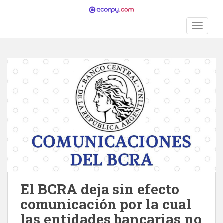
S
k
TOGGLE
i
p
t
o
m
a
i
n
c
o
n
t
e
n
El BCRA deja sin efecto
t
comunicación por la cual
las entidades bancarias no