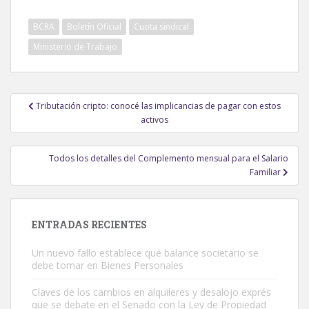
BCRA
Boletín Oficial
Cuota sindical
Ministerio de Trabajo
Navegación
Tributación cripto: conocé las implicancias de pagar con estos
de
activos
entradas
Todos los detalles del Complemento mensual para el Salario
Familiar
ENTRADAS RECIENTES
Un nuevo fallo establece qué balance societario se
debe tomar en Bienes Personales
Claves de los cambios en alquileres y desalojo exprés
que se debate en el Senado con la Ley de Propiedad