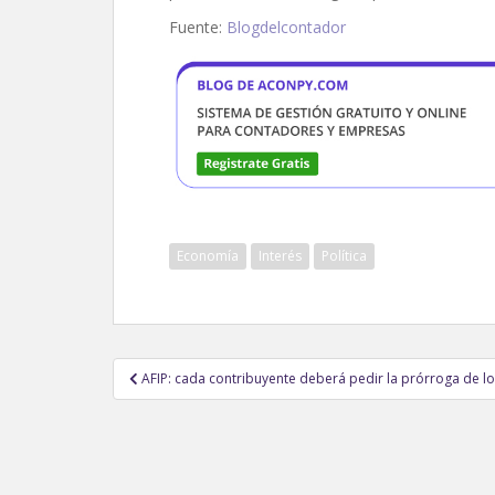
Fuente:
Blogdelcontador
Economía
Interés
Política
Navegación
AFIP: cada contribuyente deberá pedir la prórroga de l
de
entradas