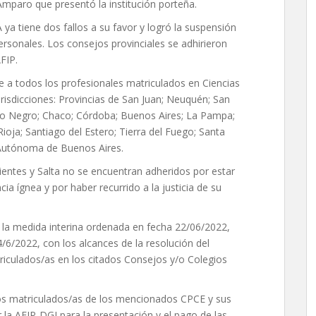
 Amparo que presentó la institución porteña.
ya tiene dos fallos a su favor y logró la suspensión
rsonales. Los consejos provinciales se adhirieron
FIP.
uye a todos los profesionales matriculados en Ciencias
urisdicciones: Provincias de San Juan; Neuquén; San
Río Negro; Chaco; Córdoba; Buenos Aires; La Pampa;
oja; Santiago del Estero; Tierra del Fuego; Santa
d Autónoma de Buenos Aires.
entes y Salta no se encuentran adheridos por estar
a ígnea y por haber recurrido a la justicia de su
 la medida interina ordenada en fecha 22/06/2022,
/6/2022, con los alcances de la resolución del
triculados/as en los citados Consejos y/o Colegios
os matriculados/as de los mencionados CPCE y sus
r la AFIP-DGI para la presentación y el pago de las