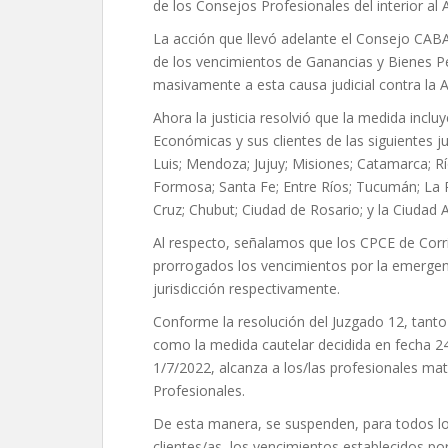
de los Consejos Profesionales del interior al
La acción que llevó adelante el Consejo CABA 
de los vencimientos de Ganancias y Bienes Pe
masivamente a esta causa judicial contra la A
Ahora la justicia resolvió que la medida incl
Económicas y sus clientes de las siguientes j
Luis; Mendoza; Jujuy; Misiones; Catamarca; 
Formosa; Santa Fe; Entre Ríos; Tucumán; La Ri
Cruz; Chubut; Ciudad de Rosario; y la Ciuda
Al respecto, señalamos que los CPCE de Corri
prorrogados los vencimientos por la emergenci
jurisdicción respectivamente.
Conforme la resolución del Juzgado 12, tanto
como la medida cautelar decidida en fecha 24
1/7/2022, alcanza a los/las profesionales ma
Profesionales.
De esta manera, se suspenden, para todos l
clientes/as, los vencimientos establecidos po