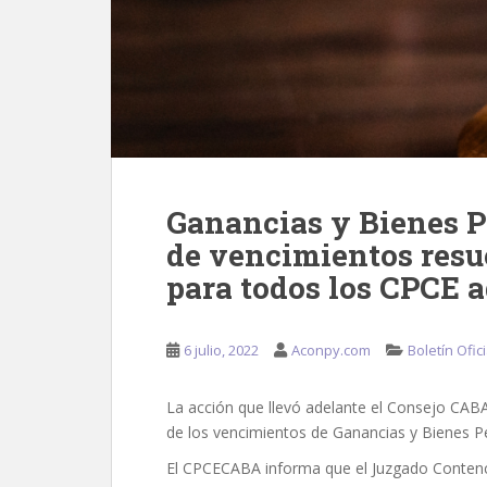
Ganancias y Bienes P
de vencimientos resue
para todos los CPCE 
6 julio, 2022
Aconpy.com
Boletín Ofici
La acción que llevó adelante el Consejo CABA 
de los vencimientos de Ganancias y Bienes P
El CPCECABA informa que el Juzgado Contenci