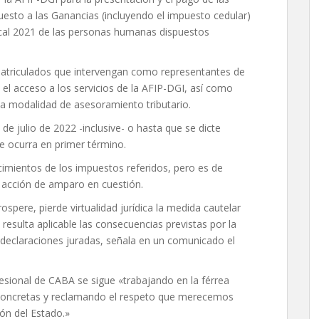
uesto a las Ganancias (incluyendo el impuesto cedular)
scal 2021 de las personas humanas dispuestos
 matriculados que intervengan como representantes de
el acceso a los servicios de la AFIP-DGI, así como
la modalidad de asesoramiento tributario.
de julio de 2022 -inclusive- o hasta que se dicte
ue ocurra en primer término.
cimientos de los impuestos referidos, pero es de
a acción de amparo en cuestión.
spere, pierde virtualidad jurídica la medida cautelar
resulta aplicable las consecuencias previstas por la
s declaraciones juradas, señala en un comunicado el
esional de CABA se sigue «trabajando en la férrea
 concretas y reclamando el respeto que merecemos
ión del Estado.»