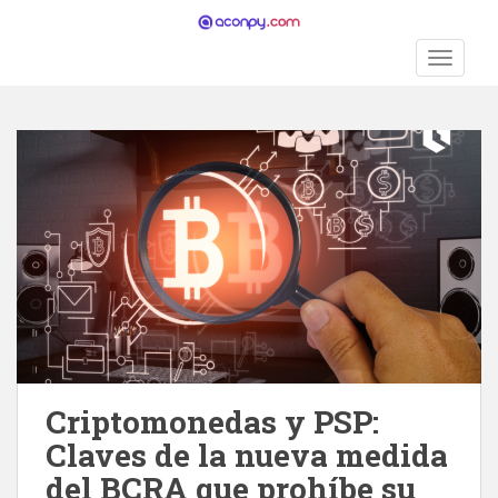
S
k
TOGGLE
i
p
t
o
m
a
i
n
c
o
n
t
e
n
Criptomonedas y PSP:
t
Claves de la nueva medida
del BCRA que prohíbe su