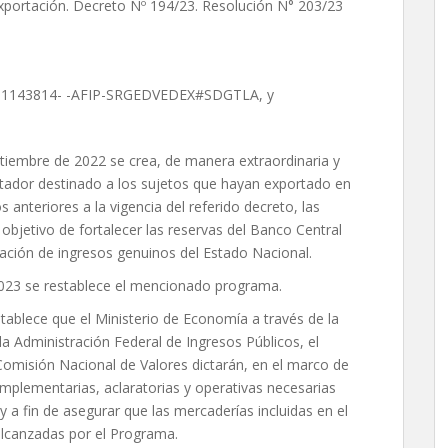
 exportación. Decreto Nº 194/23. Resolución N° 203/23
23-01143814- -AFIP-SRGEDVEDEX#SDGTLA, y
tiembre de 2022 se crea, de manera extraordinaria y
rtador destinado a los sujetos que hayan exportado en
nteriores a la vigencia del referido decreto, las
objetivo de fortalecer las reservas del Banco Central
ración de ingresos genuinos del Estado Nacional.
 2023 se restablece el mencionado programa.
stablece que el Ministerio de Economía a través de la
la Administración Federal de Ingresos Públicos, el
 Comisión Nacional de Valores dictarán, en el marco de
mplementarias, aclaratorias y operativas necesarias
o y a fin de asegurar que las mercaderías incluidas en el
lcanzadas por el Programa.