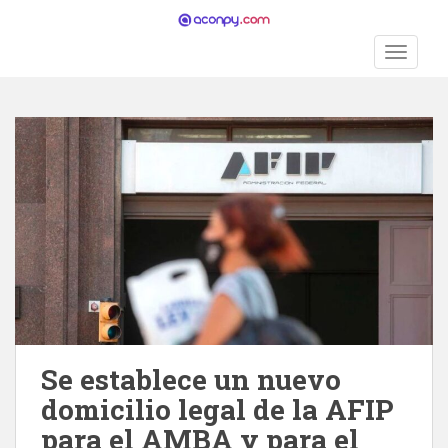
S
k
TOGGLE
i
p
t
o
m
a
i
n
c
o
n
t
e
n
Se establece un nuevo
t
domicilio legal de la AFIP
para el AMBA y para el