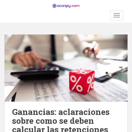
S
k
TOGGLE
i
p
t
o
m
a
i
n
c
o
n
t
e
n
Ganancias: aclaraciones
t
sobre como se deben
calcular las retenciones