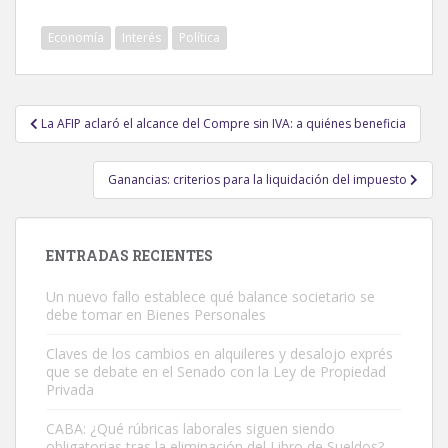
Economía
Interés
Política
Navegación
La AFIP aclaró el alcance del Compre sin IVA: a quiénes beneficia
de
entradas
Ganancias: criterios para la liquidación del impuesto
ENTRADAS RECIENTES
Un nuevo fallo establece qué balance societario se
debe tomar en Bienes Personales
Claves de los cambios en alquileres y desalojo exprés
que se debate en el Senado con la Ley de Propiedad
Privada
CABA: ¿Qué rúbricas laborales siguen siendo
obligatorias tras la eliminación del Libro de Sueldos?