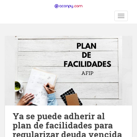
S
k
TOGGLE
i
p
t
o
m
a
i
n
c
o
n
t
e
n
Ya se puede adherir al
t
plan de facilidades para
regularizar deuda vencida