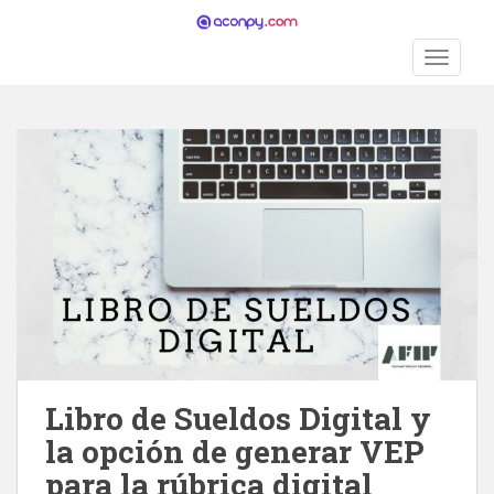
S
k
TOGGLE
i
p
t
o
m
a
i
n
c
o
n
t
e
n
Libro de Sueldos Digital y
t
la opción de generar VEP
para la rúbrica digital