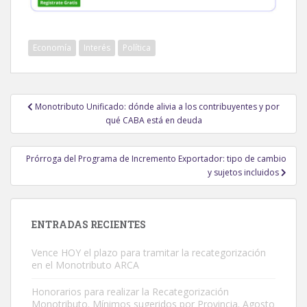
Economía
Interés
Política
Navegación
Monotributo Unificado: dónde alivia a los contribuyentes y por
de
qué CABA está en deuda
entradas
Prórroga del Programa de Incremento Exportador: tipo de cambio
y sujetos incluidos
ENTRADAS RECIENTES
Vence HOY el plazo para tramitar la recategorización
en el Monotributo ARCA
Honorarios para realizar la Recategorización
Monotributo. Mínimos sugeridos por Provincia. Agosto