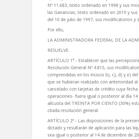
Nº 11.683, texto ordenado en 1998 y sus modi
las Ganancias, texto ordenado en 2019 y sus m
del 10 de julio de 1997, sus modificatorios y
Por ello,
LA ADMINISTRADORA FEDERAL DE LA ADM
RESUELVE:
ARTÍCULO 1°.- Establecer que las percepcion
Resolución General Nº 4.815, sus modificato
comprendidas en los incisos b), c), d) y e) de
que se hubieran realizado con anterioridad a
cancelado con tarjetas de crédito cuya fecha d
operaciones- fuera igual o posterior al día 1
alícuota del TREINTA POR CIENTO (30%) establ
citada resolución general.
ARTÍCULO 2º.- Las disposiciones de la present
dictado y resultarán de aplicación para las li
sea igual o posterior al 14 de diciembre de 20