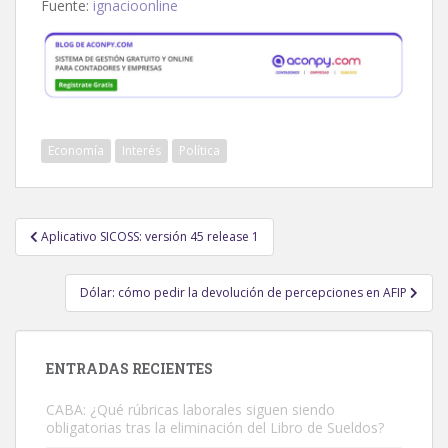
Fuente:
ignacioonline
Economía
Interés
Política
Navegación
Aplicativo SICOSS: versión 45 release 1
de
entradas
Dólar: cómo pedir la devolución de percepciones en AFIP
ENTRADAS RECIENTES
CABA: ¿Qué rúbricas laborales siguen siendo
obligatorias tras la eliminación del Libro de Sueldos?