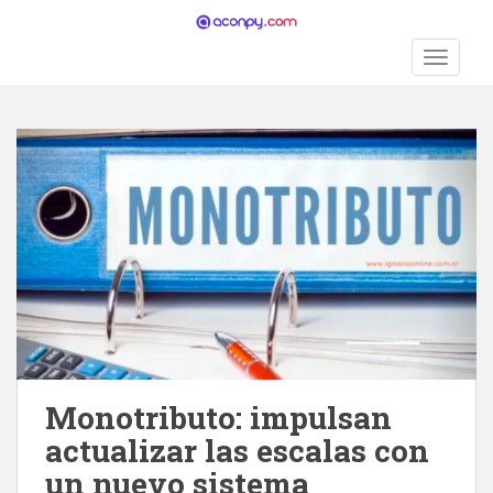
S
k
TOGGLE
i
p
t
o
m
a
i
n
c
o
n
t
e
n
Monotributo: impulsan
t
actualizar las escalas con
un nuevo sistema