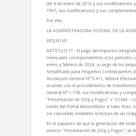
del 4 de enero de 2010 y sus modificatorios y 
1997, sus modificatorios y sus complementar
Por ello,
LA ADMINISTRADORA FEDERAL DE LA ADM
RESUELVE:
ARTÍCULO 1°.- El pago del impuesto integrad
mensuales correspondientes a los períodos s
enero y febrero de 2024, a cargo de los peq
Simplificado para Pequeños Contribuyentes (RS
Resolución General N° 5.411, deberá efectua
acuerdo con el procedimiento de transferenci
General N° 1.778, sus modificatorias y comple
“Presentación de DDJJ y Pagos” o “CCMA – C
través del Portal Monotributo. A tales fines,
ser cancelado mediante la lectura de un códi
En el supuesto de que la generación del Volan
servicio “Presentación de DDJJ y Pagos”, se 