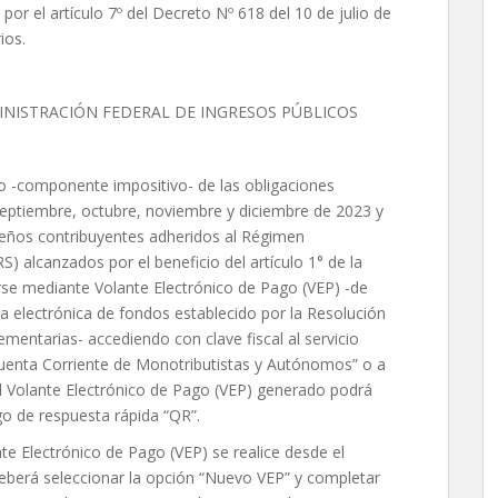
por el artículo 7º del Decreto Nº 618 del 10 de julio de
ios.
INISTRACIÓN FEDERAL DE INGRESOS PÚBLICOS
o -componente impositivo- de las obligaciones
eptiembre, octubre, noviembre y diciembre de 2023 y
ueños contribuyentes adheridos al Régimen
) alcanzados por el beneficio del artículo 1° de la
rse mediante Volante Electrónico de Pago (VEP) -de
a electrónica de fondos establecido por la Resolución
mentarias- accediendo con clave fiscal al servicio
uenta Corriente de Monotributistas y Autónomos” o a
 el Volante Electrónico de Pago (VEP) generado podrá
go de respuesta rápida “QR”.
te Electrónico de Pago (VEP) se realice desde el
deberá seleccionar la opción “Nuevo VEP” y completar