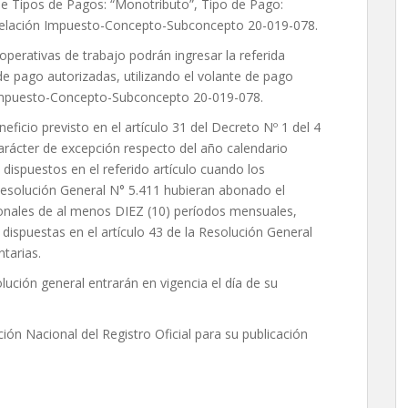
 de Tipos de Pagos: “Monotributo”, Tipo de Pago:
a relación Impuesto-Concepto-Subconcepto 20-019-078.
erativas de trabajo podrán ingresar la referida
de pago autorizadas, utilizando el volante de pago
n Impuesto-Concepto-Subconcepto 20-019-078.
ficio previsto en el artículo 31 del Decreto Nº 1 del 4
arácter de excepción respecto del año calendario
 dispuestos en el referido artículo cuando los
esolución General N° 5.411 hubieran abonado el
ionales de al menos DIEZ (10) períodos mensuales,
ispuestas en el artículo 43 de la Resolución General
tarias.
ución general entrarán en vigencia el día de su
ón Nacional del Registro Oficial para su publicación