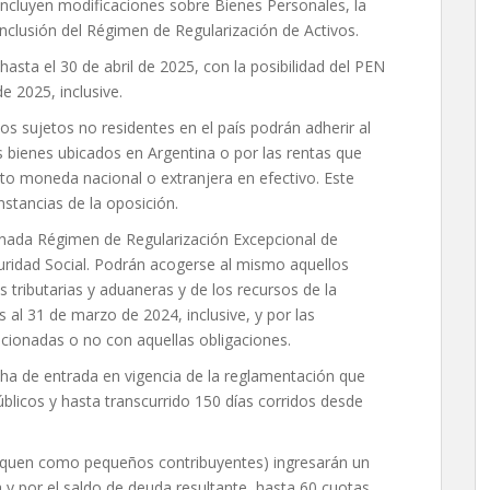
 incluyen modificaciones sobre Bienes Personales, la
 inclusión del Régimen de Regularización de Activos.
asta el 30 de abril de 2025, con la posibilidad del PEN
e 2025, inclusive.
los sujetos no residentes en el país podrán adherir al
 bienes ubicados en Argentina o por las rentas que
to moneda nacional o extranjera en efectivo. Este
nstancias de la oposición.
inada Régimen de Regularización Excepcional de
uridad Social. Podrán acogerse al mismo aquellos
 tributarias y aduaneras y de los recursos de la
s al 31 de marzo de 2024, inclusive, y por las
acionadas o no con aquellas obligaciones.
ha de entrada en vigencia de la reglamentación que
úblicos y hasta transcurrido 150 días corridos desde
fiquen como pequeños contribuyentes) ingresarán un
 y por el saldo de deuda resultante, hasta 60 cuotas