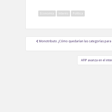
Economía
Interés
Política
Navegación
Monotributo ¿Cómo quedarían las categorías para e
de
entradas
AFIP avanza en el in