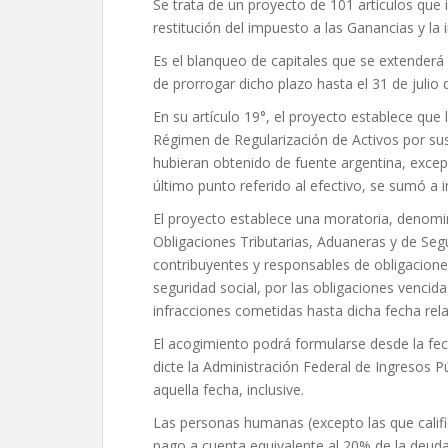
Se trata de un proyecto de 101 artículos que
restitución del impuesto a las Ganancias y la
Es el blanqueo de capitales que se extenderá h
de prorrogar dicho plazo hasta el 31 de julio d
En su artículo 19°, el proyecto establece que 
Régimen de Regularización de Activos por sus
hubieran obtenido de fuente argentina, excep
último punto referido al efectivo, se sumó a i
El proyecto establece una moratoria, denom
Obligaciones Tributarias, Aduaneras y de Seg
contribuyentes y responsables de obligaciones
seguridad social, por las obligaciones vencida
infracciones cometidas hasta dicha fecha rel
El acogimiento podrá formularse desde la fec
dicte la Administración Federal de Ingresos P
aquella fecha, inclusive.
Las personas humanas (excepto las que cali
pago a cuenta equivalente al 20% de la deuda