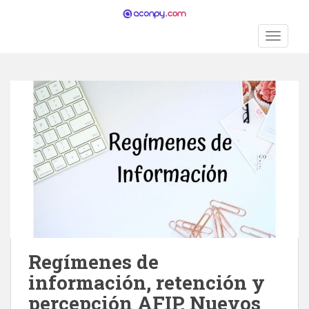
S
k
TOGGLE
i
p
t
o
m
a
i
n
c
o
n
t
e
n
Regímenes de
t
información, retención y
percepción AFIP. Nuevos