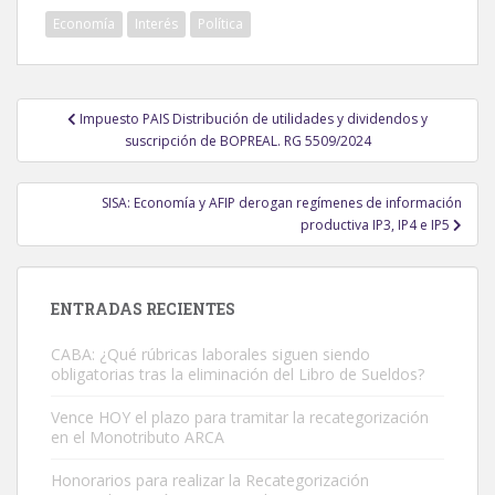
Economía
Interés
Política
Navegación
Impuesto PAIS Distribución de utilidades y dividendos y
de
suscripción de BOPREAL. RG 5509/2024
entradas
SISA: Economía y AFIP derogan regímenes de información
productiva IP3, IP4 e IP5
ENTRADAS RECIENTES
CABA: ¿Qué rúbricas laborales siguen siendo
obligatorias tras la eliminación del Libro de Sueldos?
Vence HOY el plazo para tramitar la recategorización
en el Monotributo ARCA
Honorarios para realizar la Recategorización