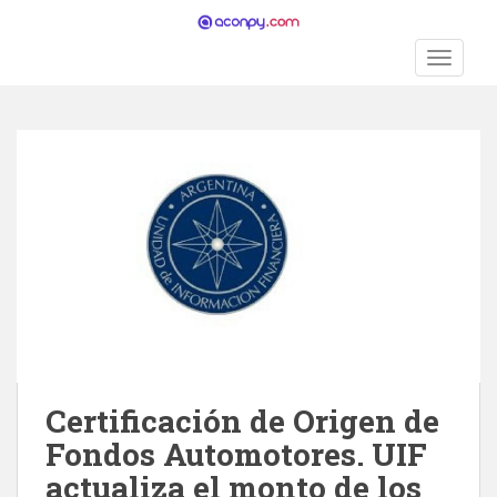
S
k
TOGGLE
i
p
t
o
m
a
i
n
c
o
n
t
e
n
Certificación de Origen de
t
Fondos Automotores. UIF
actualiza el monto de los