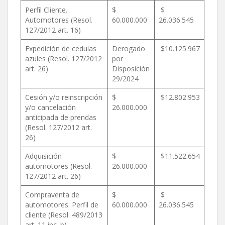
Perfil Cliente.
$
$
Automotores (Resol.
60.000.000
26.036.545
127/2012 art. 16)
Expedición de cedulas
Derogado
$10.125.967
azules (Resol. 127/2012
por
art. 26)
Disposición
29/2024
Cesión y/o reinscripción
$
$12.802.953
y/o cancelación
26.000.000
anticipada de prendas
(Resol. 127/2012 art.
26)
Adquisición
$
$11.522.654
automotores (Resol.
26.000.000
127/2012 art. 26)
Compraventa de
$
$
automotores. Perfil de
60.000.000
26.036.545
cliente (Resol. 489/2013
art. 11 inc. b)