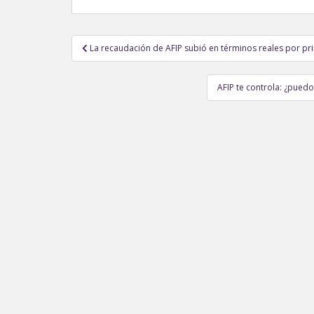
Navegación
La recaudación de AFIP subió en términos reales por p
de
entradas
AFIP te controla: ¿puedo