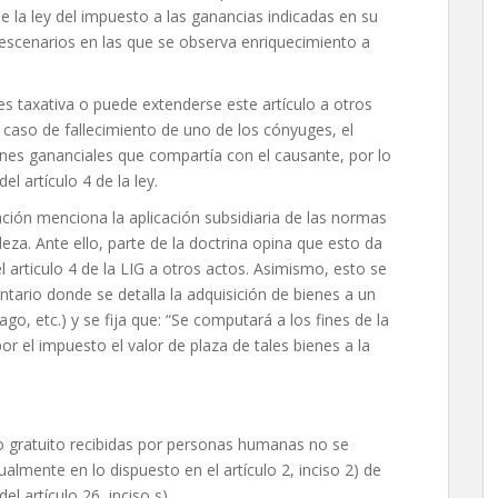
e la ley del impuesto a las ganancias indicadas en su
de escenarios en las que se observa enriquecimiento a
es taxativa o puede extenderse este artículo a otros
el caso de fallecimiento de uno de los cónyuges, el
enes gananciales que compartía con el causante, por lo
l artículo 4 de la ley.
ción menciona la aplicación subsidiaria de las normas
leza. Ante ello, parte de la doctrina opina que esto da
l articulo 4 de la LIG a otros actos. Asimismo, esto se
ntario donde se detalla la adquisición de bienes a un
o, etc.) y se fija que: “Se computará a los fines de la
r el impuesto el valor de plaza de tales bienes a la
lo gratuito recibidas por personas humanas no se
lmente en lo dispuesto en el artículo 2, inciso 2) de
el artículo 26, inciso s).