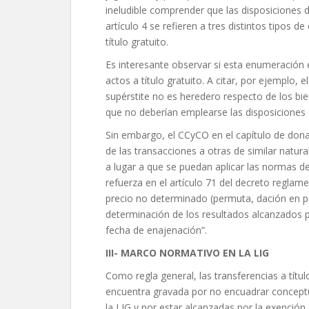
ineludible comprender que las disposiciones d
artículo 4 se refieren a tres distintos tipos 
título gratuito.
Es interesante observar si esta enumeración 
actos a título gratuito. A citar, por ejemplo, 
supérstite no es heredero respecto de los bi
que no deberían emplearse las disposiciones de
Sin embargo, el CCyCO en el capítulo de dona
de las transacciones a otras de similar natura
a lugar a que se puedan aplicar las normas de
refuerza en el artículo 71 del decreto reglame
precio no determinado (permuta, dación en pag
determinación de los resultados alcanzados po
fecha de enajenación”.
III- MARCO NORMATIVO EN LA LIG
Como regla general, las transferencias a títu
encuentra gravada por no encuadrar conceptua
la LIG y por estar alcanzadas por la exención d