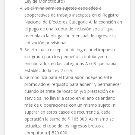
Ley de Monotributo)
Se elimina para los sujetos asociados a
cooperativas de trabajo inscriptas en el Registro
Nacional de Efectores Categoría A, la exención en
el pago de una “cuota de inclusión social” que
reemplaza la obligación mensual de ingresar la
cotización previsional.
Se elimina la excepción de ingresar el impuesto
integrado para los pequeños contribuyentes
encuadrados en las categorías A o B que había
establecido la
Ley 27.676
Se modifica para el trabajador independiente
promovido el requisito para adherir y permanecer
cuando se trate de locación y/o prestación de
servicios, no llevar a cabo en el año calendario
más de 6 operaciones con un mismo sujeto, ni
superar en estos casos de recurrencia, cada
operación la suma de $ 105.000. Asimismo se
actualiza el tope de los ingresos brutos a
computar a $ 520.000.