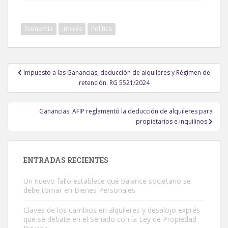
Economía
Interés
Política
Navegación
Impuesto a las Ganancias, deducción de alquileres y Régimen de
de
retención. RG 5521/2024
entradas
Ganancias: AFIP reglamentó la deducción de alquileres para
propietarios e inquilinos
ENTRADAS RECIENTES
Un nuevo fallo establece qué balance societario se
debe tomar en Bienes Personales
Claves de los cambios en alquileres y desalojo exprés
que se debate en el Senado con la Ley de Propiedad