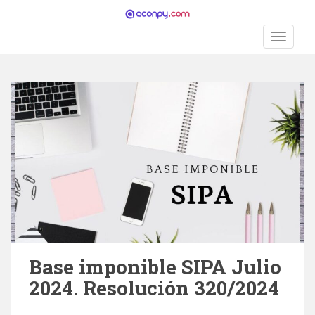
S
k
TOGGLE
i
p
t
o
m
a
i
n
c
o
n
t
e
n
Base imponible SIPA Julio
t
2024. Resolución 320/2024