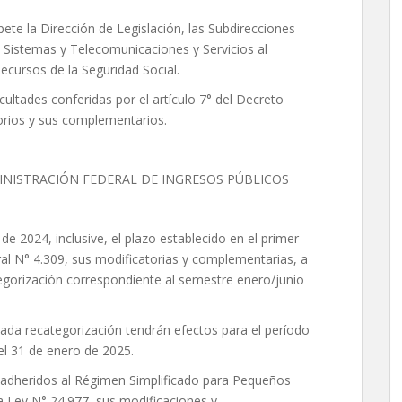
te la Dirección de Legislación, las Subdirecciones
 Sistemas y Telecomunicaciones y Servicios al
Recursos de la Seguridad Social.
acultades conferidas por el artículo 7° del Decreto
torios y sus complementarios.
INISTRACIÓN FEDERAL DE INGRESOS PÚBLICOS
e 2024, inclusive, el plazo establecido en el primer
ral N° 4.309, sus modificatorias y complementarias, a
tegorización correspondiente al semestre enero/junio
tada recategorización tendrán efectos para el período
el 31 de enero de 2025.
adheridos al Régimen Simplificado para Pequeños
a Ley N° 24.977, sus modificaciones y