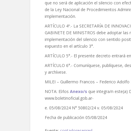
que no será de aplicación el silencio con efec
de la Ley Nacional de Procedimientos Adminis
implementación.
ARTÍCULO 4º.- La SECRETARÍA DE INNOVACI
GABINETE DE MINISTROS debe adoptar las med
implementación del silencio con sentido posit
expuesto en el artículo 3°.
ARTÍCULO 5°.- El presente decreto entrará en 
ARTÍCULO 6°.- Comuníquese, publíquese, d
y archívese.
MILEI – Guillermo Francos – Federico Adolfo
NOTA: El/los
Anexo/s
que integra/n este(a) 
www.boletinoficial.gob.ar-
e. 05/08/2024 N° 50802/24 v. 05/08/2024
Fecha de publicación 05/08/2024
Fuente:
contadoresenred