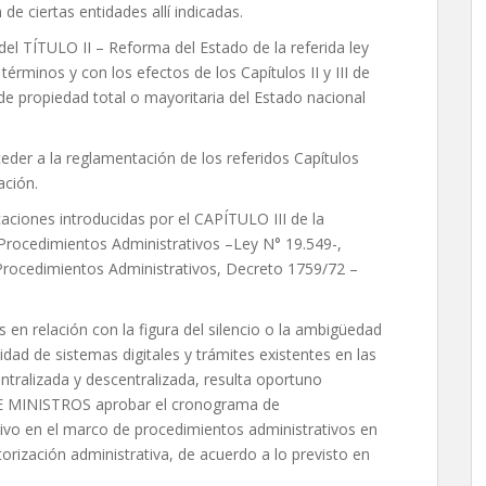
de ciertas entidades allí indicadas.
del TÍTULO II – Reforma del Estado de la referida ley
 términos y con los efectos de los Capítulos II y III de
de propiedad total o mayoritaria del Estado nacional
ceder a la reglamentación de los referidos Capítulos
ación.
caciones introducidas por el CAPÍTULO III de la
Procedimientos Administrativos –Ley N° 19.549-,
Procedimientos Administrativos, Decreto 1759/72 –
 en relación con la figura del silencio o la ambigüedad
sidad de sistemas digitales y trámites existentes en las
entralizada y descentralizada, resulta oportuno
 MINISTROS aprobar el cronograma de
tivo en el marco de procedimientos administrativos en
orización administrativa, de acuerdo a lo previsto en