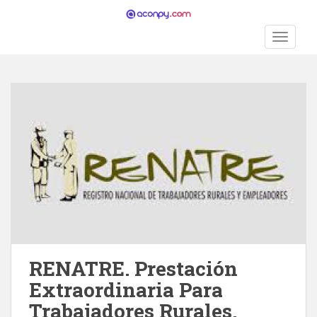
S
k
TOGGLE
i
p
t
o
m
a
i
n
c
o
n
t
e
n
RENATRE. Prestación
t
Extraordinaria Para
Trabajadores Rurales.