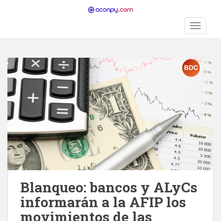
S
k
TOGGLE
i
p
t
o
m
a
i
n
c
o
n
t
e
n
Blanqueo: bancos y ALyCs
t
informarán a la AFIP los
movimientos de las