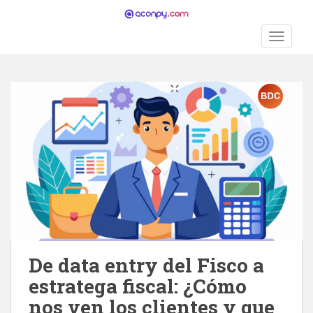
S
k
TOGGLE
i
p
t
o
m
a
i
n
c
o
n
t
e
n
De data entry del Fisco a
t
estratega fiscal: ¿Cómo
nos ven los clientes y que