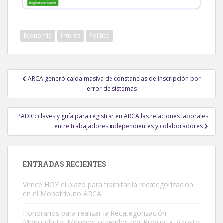
Economía
Interés
Política
Navegación
ARCA generó caída masiva de constancias de inscripción por
de
error de sistemas
entradas
PADIC: claves y guía para registrar en ARCA las relaciones laborales
entre trabajadores independientes y colaboradores
ENTRADAS RECIENTES
Vence HOY el plazo para tramitar la recategorización
en el Monotributo ARCA
Honorarios para realizar la Recategorización
Monotributo. Mínimos sugeridos por Provincia. Agosto