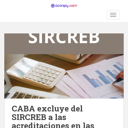
S
k
TOGGLE
i
p
t
o
m
a
i
n
c
o
n
t
e
n
CABA excluye del
t
SIRCREB a las
acreditaciones en las