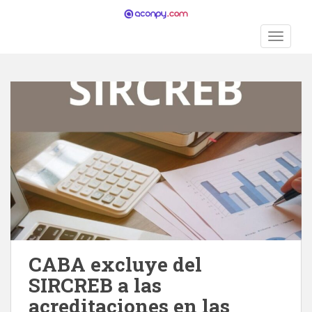
S
k
TOGGLE
i
p
t
o
m
a
i
n
c
o
n
t
e
n
CABA excluye del
t
SIRCREB a las
acreditaciones en las