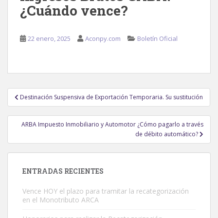
¿Cuándo vence?
22 enero, 2025
Aconpy.com
Boletín Oficial
Navegación
Destinación Suspensiva de Exportación Temporaria. Su sustitución
de
entradas
ARBA Impuesto Inmobiliario y Automotor ¿Cómo pagarlo a través
de débito automático?
ENTRADAS RECIENTES
Vence HOY el plazo para tramitar la recategorización
en el Monotributo ARCA